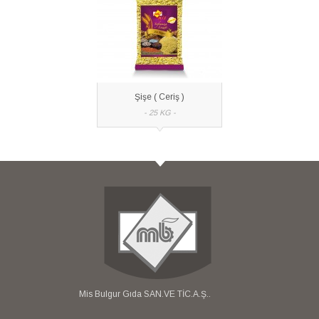
Şişe ( Ceriş )
- 25 KG -
Mis Bulgur Gıda SAN.VE TİC.A.Ş..