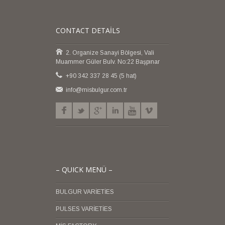
CONTACT DETAİLS
2. Organize Sanayi Bölgesi, Vali
Muammer Güler Bulv. No:22 Başpınar
+90 342 337 28 45 (5 hat)
info@misbulgur.com.tr
– QUICK MENÜ –
BULGUR VARİETİES
PULSES VARİETİES