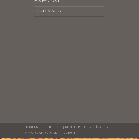
MİS FACTORY
CERTİFİCATES
HOMEPAGE
BULGHUR
ABOUT US
CERTİFİCATES
MISSION AND VISION
CONTACT