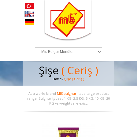
Şişe
( Ceriş )
Home
/
Şişe ( Ceriş )
As a world brand
MIS bulghur
has a large product
range. Bulghur types ; 1 KG, 2,5 KG, 5 KG, 10 KG, 20
KG vs weights are exist.